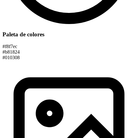
Paleta de colores
#f8f7ec
#b81824
#010308