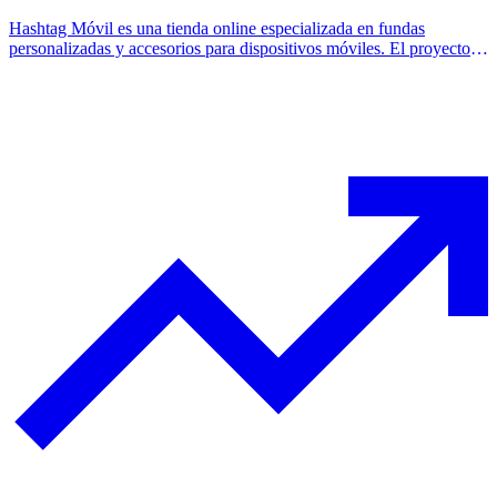
Hashtag Móvil es una tienda online especializada en fundas
personalizadas y accesorios para dispositivos móviles. El proyecto
consistió en el rediseño completo de su antigua web, creando una
plataforma moderna, atractiva y optimizada para ofrecer una mejor
experiencia de usuario y un proceso de compra más fluidos.