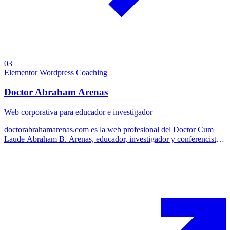
03
Elementor
Wordpress
Coaching
Doctor Abraham Arenas
Web corporativa para educador e investigador
doctorabrahamarenas.com es la web profesional del Doctor Cum
Laude Abraham B. Arenas, educador, investigador y conferencista
internacional especializado en educación, neurodiversidad y
autismo. El proyecto consistió en el diseño y desarrollo de una web
corporativa que reflejara su trayectoria académica, su enfoque
pedagógico y su compromiso con una educación más accesible,
inclusiva y significativa.