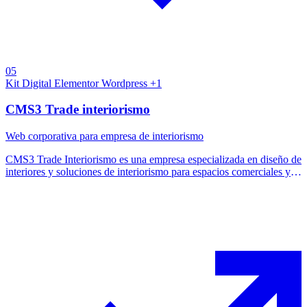
05
Kit Digital
Elementor
Wordpress
+1
CMS3 Trade interiorismo
Web corporativa para empresa de interiorismo
CMS3 Trade Interiorismo es una empresa especializada en diseño de
interiores y soluciones de interiorismo para espacios comerciales y
profesionales. El proyecto consistió en el diseño y desarrollo de una
web corporativa que reflejara su enfoque creativo, su experiencia y
su capacidad para transformar espacios mediante proyectos
personalizados.