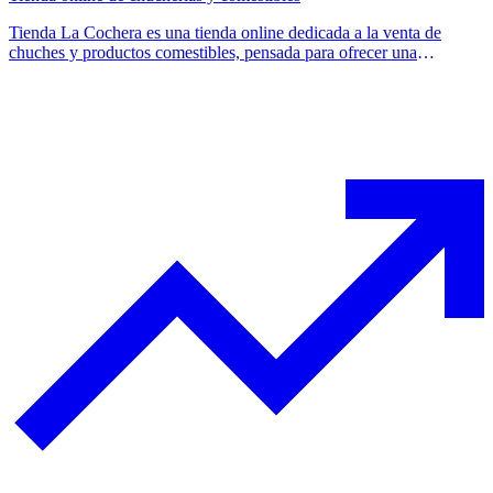
Tienda La Cochera es una tienda online dedicada a la venta de
chuches y productos comestibles, pensada para ofrecer una
experiencia de compra sencilla y accesible. El proyecto consistió en
el diseño y desarrollo de un ecommerce enfocado en mostrar los
productos de forma atractiva y facilitar el proceso de compra.