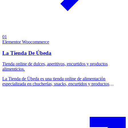
01
Elementor
Woocommerce
La Tienda De Úbeda
Tienda online de dulces, aperitivos, encurtidos y productos
alimenticios.
La Tienda de Úbeda es una tienda online de alimentación
especializada en chucherías, snacks, encurtidos y productos
tradicionales. El proyecto consistió en el diseño y desarrollo de un
ecommerce atractivo, funcional y fácil de usar, enfocado en mejorar
la experiencia de compra del usuario.