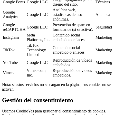
Google Fonts
Google LLC
Técnicas
diseño del sitio.
Analítica web,
Google
Google LLC
estadísticas de uso
Analítica
Analytics
anónimas.
Google
Prevención de spam en
Google LLC
Seguridad
reCAPTCHA
formularios (si se activa).
Meta
Contenido social
Instagram
Marketing
Platforms, Inc.
embebido o enlaces.
TikTok
Contenido social
TikTok
Technology
Marketing
embebido o enlaces.
Limited
Reproducción de vídeos
YouTube
Google LLC
Marketing
embebidos.
Vimeo.com,
Reproducción de vídeos
Vimeo
Marketing
Inc.
embebidos.
Nota: si estos servicios no se cargan en la página, sus cookies no se
activan.
Gestión del consentimiento
Usamos CookieYes para gestionar el consentimiento de cookies.